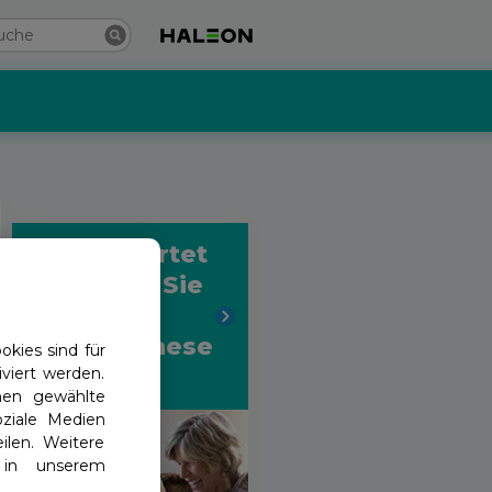
Was erwartet
Sie, wenn Sie
Ihre erste
Zahnprothese
kies sind für
erhalten?
viert werden.
nen gewählte
ziale Medien
ilen. Weitere
 in unserem