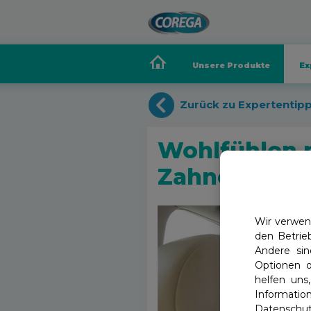
Unsere Produkte
Ex
Zurück zu Expertentip
Wohlfühlen
Zahnersatz
Wir verwend
den Betrie
Andere sin
Optionen o
helfen uns
Informat
Datenschut