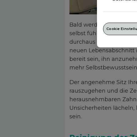
Bald werden Sie sich mi
Cookie Einstel
selbst fühlen. Es brauch
durchaus normal. Mit ei
neuen Lebensabschnitt n
bereit sein, ihn anzuneh
mehr Selbstbewusstsein
Der angenehme Sitz Ihre
rauszugehen und die Ze
herausnehmbaren Zahner
Unsicherheiten lächeln,
sein.