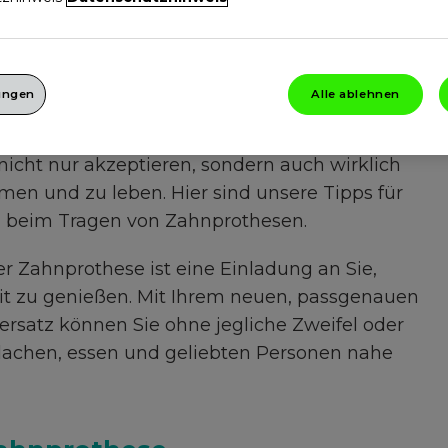
t Ihrer neuen Zahnprothese wieder wie Sie
lungen
Alle ablehnen
t manchmal jedoch etwas Zeit und dies ist
n wenig Erfahrung werden Sie bald diesen
icht nur akzeptieren, sondern auch wirklich
men und zu leben. Hier sind unsere Tipps für
 beim Tragen von Zahnprothesen.
r Zahnprothese ist eine Einladung an Sie,
it zu genießen. Mit Ihrem neuen, passgenauen
satz können Sie ohne jegliche Zweifel oder
 lachen, essen und geliebten Personen nahe