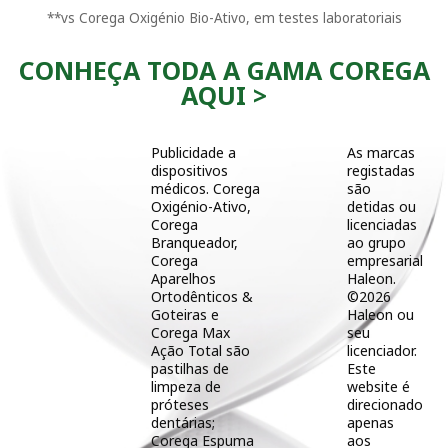
**vs Corega Oxigénio Bio-Ativo, em testes laboratoriais
CONHEÇA TODA A GAMA COREGA
AQUI >
Publicidade a
As marcas
dispositivos
registadas
médicos. Corega
são
Oxigénio-Ativo,
detidas ou
Corega
licenciadas
Branqueador,
ao grupo
Corega
empresarial
Aparelhos
Haleon.
Ortodênticos &
©2026
Goteiras e
Haleon ou
Corega Max
seu
Ação Total são
licenciador.
pastilhas de
Este
limpeza de
website é
próteses
direcionado
Contacto
dentárias;
apenas
s
Corega Espuma
aos