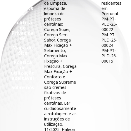
Termos e
de Limpeza,
residentes
Condiçõe
espuma de
em
s
limpeza de
Portugal.
próteses
PM-PT-
Política
dentárias;
PLD-25-
de
Corega Super,
00022
Privacida
Corega Sem
PM-PT-
de
Sabor, Corega
PLD-25-
Max Fixação +
00024
Mapa do
Selamento,
PM-PT-
Site
Corega Max
PLD-26-
Fixação +
00015
Política
Frescura, Corega
de
Max Fixação +
utilização
Conforto e
aceitável
Corega Supreme
Sobre nós
são cremes
fixativos de
próteses
dentárias. Ler
cuidadosamente
a rotulagem e as
instruções de
utilização.
11/2025. Haleon